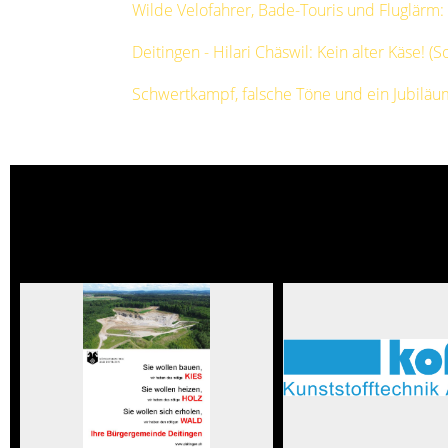
Wilde Velofahrer, Bade-Touris und Fluglärm
Deitingen - Hilari Chäswil: Kein alter Käse! (
Schwertkampf, falsche Töne und ein Jubiläu