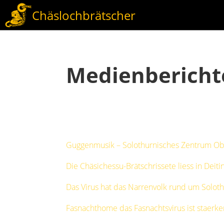
Chäslochbrätscher
Medienberich
Guggenmusik – Solothurnisches Zentrum Ob
Die Chäsichessu-Brätschrissete liess in Deit
Das Virus hat das Narrenvolk rund um Soloth
Fasnachthome das Fasnachtsvirus ist staerker